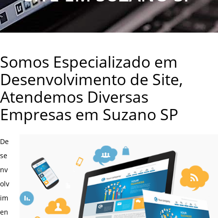
Somos Especializado em
Desenvolvimento de Site,
Atendemos Diversas
Empresas em Suzano SP
De
se
nv
olv
im
en