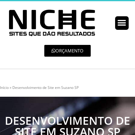
ORÇAMENTO
Início
»
Desenvolvimento de Site em Suzano SP
DESENVOLVIMENTO DE
SITE EM SUZANO SP