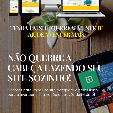
TENHA UM SITE QUE REALMENTE
TE
AJUDE A VENDER MAIS.
NÃO QUEBRE A
CABEÇA FAZENDO SEU
SITE SOZINHO!
Criamos para você um site completo e profissional
para alavancar o seu negócio através da internet!