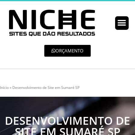
ORÇAMENTO
Início
»
Desenvolvimento de Site em Sumaré SP
DESENVOLVIMENTO DE
SITE EM SUMARÉ SP