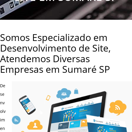
Somos Especializado em
Desenvolvimento de Site,
Atendemos Diversas
Empresas em Sumaré SP
De
se
nv
olv
im
en