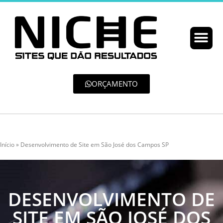
ORÇAMENTO
Início
»
Desenvolvimento de Site em São José dos Campos SP
DESENVOLVIMENTO DE
SITE EM SÃO JOSÉ DOS