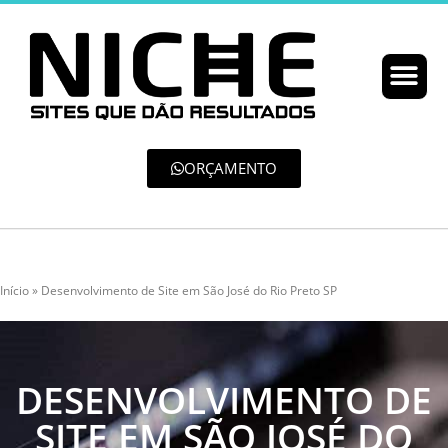
ORÇAMENTO
Início
»
Desenvolvimento de Site em São José do Rio Preto SP
DESENVOLVIMENTO DE
SITE EM SÃO JOSÉ DO