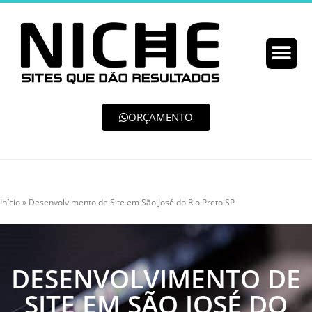
ORÇAMENTO
Início
»
Desenvolvimento de Site em São José do Rio Preto SP
DESENVOLVIMENTO DE
SITE EM SÃO JOSÉ DO