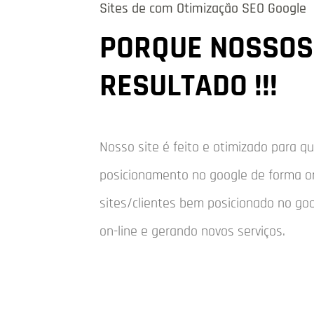
Sites de com Otimização SEO Google
PORQUE NOSSOS 
RESULTADO !!!
Nosso site é feito e otimizado para 
posicionamento no google de forma o
sites/clientes bem posicionado no go
on-line e gerando novos serviços.