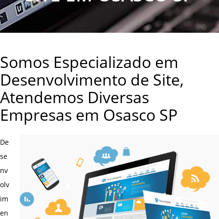
Somos Especializado em
Desenvolvimento de Site,
Atendemos Diversas
Empresas em Osasco SP
De
se
nv
olv
im
en