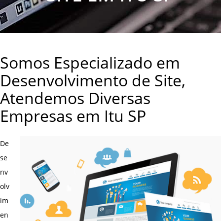
Somos Especializado em
Desenvolvimento de Site,
Atendemos Diversas
Empresas em Itu SP
De
se
nv
olv
im
en