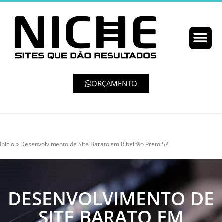
ORÇAMENTO
Início
»
Desenvolvimento de Site Barato em Ribeirão Preto SP
DESENVOLVIMENTO DE
SITE BARATO EM