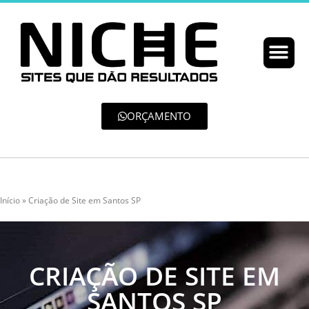
ORÇAMENTO
Início
»
Criação de Site em Santos SP
CRIAÇÃO DE SITE EM
SANTOS SP