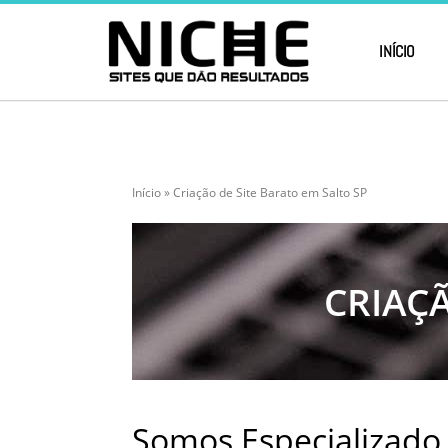
INÍCIO
Início
»
Criação de Site Barato em Salto SP
CRIAÇÃ
Somos Especializado 