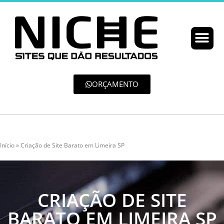
ORÇAMENTO
Início
»
Criação de Site Barato em Limeira SP
CRIAÇÃO DE SITE
BARATO EM LIMEIRA SP