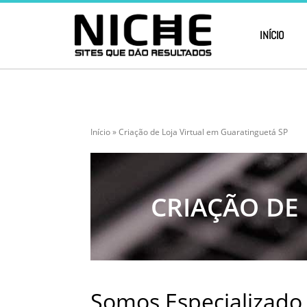
INÍCIO
Início
»
Criação de Loja Virtual em Guaratinguetá SP
CRIAÇÃO DE
Somos Especializado 