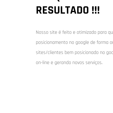
RESULTADO !!!
Nosso site é feito e otimizado para 
posicionamento no google de forma o
sites/clientes bem posicionado no go
on-line e gerando novos serviços.